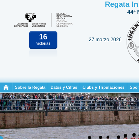
Regata In
44ª 
16
27 marzo 2026
victorias
Sobre la Regata
Datos y Cifras
Clubs y Tripulaciones
Spon