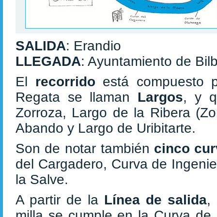
SALIDA
: Erandio
LLEGADA
: Ayuntamiento de Bil
El
recorrido
está compuesto 
Regata se llaman
Largos
, y 
Zorroza, Largo de la Ribera (Zor
Abando y Largo de Uribitarte.
Son de notar también
cinco cu
del Cargadero, Curva de Ingenie
la Salve.
A partir de la
Línea de salida
,
milla se cumple en la Curva de 