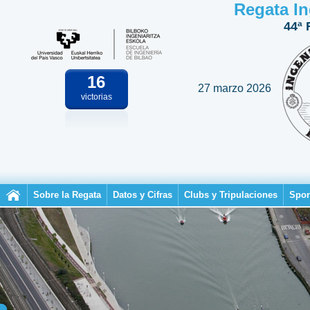
Regata In
44ª 
16
27 marzo 2026
victorias
Sobre la Regata
Datos y Cifras
Clubs y Tripulaciones
Spon