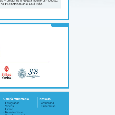
lub Promotor de la Regata Ingenieros - Deusto)
il del PIU instalado en el Café Iruña.
Galería multimedia
Noticias
- Fotografías
- Actualidad
- Vídeos
- Suscribirse
- Himno
- Revista Oficial