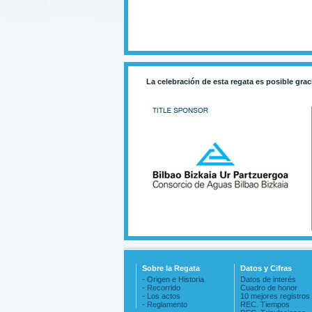
La celebración de esta regata es posible grac
Sobre la Regata
Datos y Cifras
- Origen e Historia
Datos de interés
- Recorrido
Cuadro de honor
- Los actos
10 mejores registros
- Reglamento
REC. Tiempos