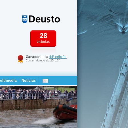
28
victorias
Ganador
de la
44ª edición
Con un tiempo de 25' 10''
ultimedia
Noticias