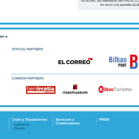
En la foto, los miembros del PRIDE (C
en torno a la pantalla táct
ias a
:
Clubs y Tripulaciones
Sponsors y
PRIDE
Colaboradores
- Ingenieros
- Deusto