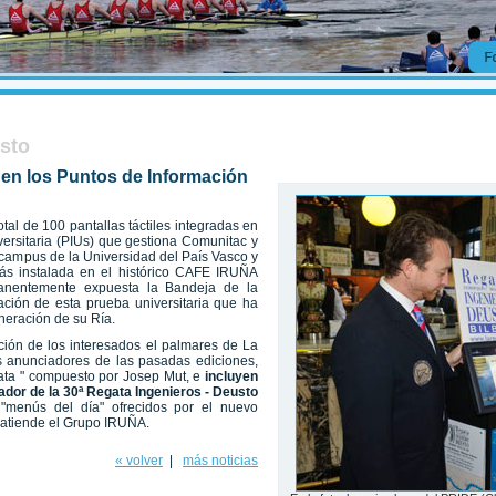
usto
 en los Puntos de Información
al de 100 pantallas táctiles integradas en
versitaria (PIUs) que gestiona Comunitac y
 campus de la Universidad del País Vasco y
ás instalada en el histórico CAFE IRUÑA
manentemente expuesta la Bandeja de la
ación de esta prueba universitaria que ha
neración de su Ría.
ción de los interesados el palmares de La
es anunciadores de las pasadas ediciones,
ata " compuesto por Josep Mut, e
incluyen
nador
de la 30ª Regata Ingenieros - Deusto
s "menús del día" ofrecidos por el nuevo
 atiende el Grupo IRUÑA.
« volver
|
más noticias