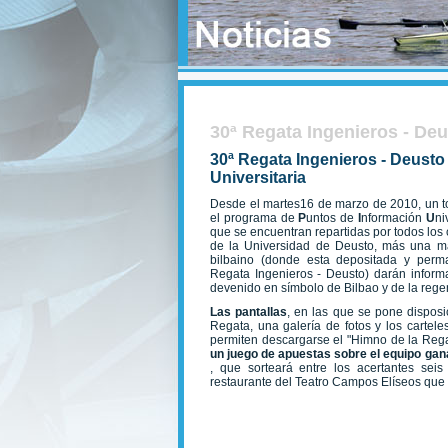
30ª Regata Ingenieros - De
30ª Regata Ingenieros - Deusto
Universitaria
Desde el martes16 de marzo de 2010, un tot
el programa de
P
untos de
I
nformación
U
ni
que se encuentran repartidas por todos los
de la Universidad de Deusto, más una m
bilbaino (donde esta depositada y per
Regata Ingenieros - Deusto) darán inform
devenido en símbolo de Bilbao y de la rege
Las pantallas
, en las que se pone disposi
Regata, una galería de fotos y los cartel
permiten descargarse el "Himno de la Reg
un
juego de apuestas
sobre el equipo ga
, que sorteará entre los acertantes sei
restaurante del Teatro Campos Elíseos que