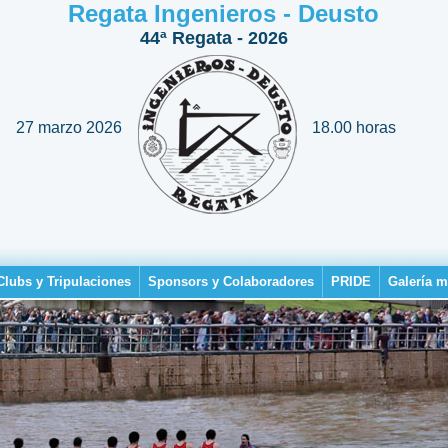
Regata Ingenieros - Deusto
44ª Regata - 2026
27 marzo 2026
18.00 horas
Clubs y Tripulaciones
Sponsors y Colaboradores
PRIDE
Galería m