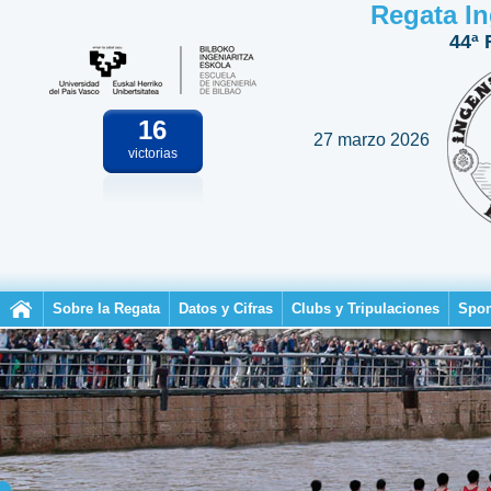
Regata In
44ª 
16
27 marzo 2026
victorias
Sobre la Regata
Datos y Cifras
Clubs y Tripulaciones
Spon