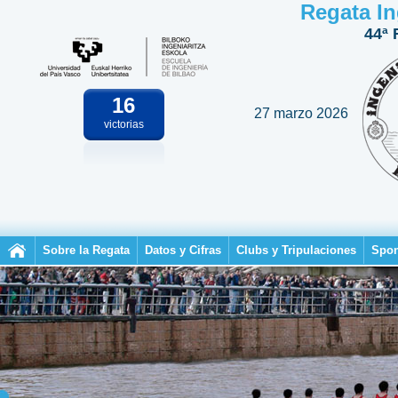
Regata In
44ª 
16
27 marzo 2026
victorias
Sobre la Regata
Datos y Cifras
Clubs y Tripulaciones
Spon