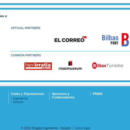
ias a
:
Clubs y Tripulaciones
Sponsors y
PRIDE
Colaboradores
- Ingenieros
- Deusto
© 2012 Regata Ingenieros - Deusto |
aviso legal