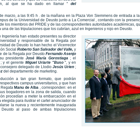
ión, al que se ha dado en llamar "
del
6 de marzo, a las 9:45 h . de la mañana en la Plaza Von Siemmens de entrada a la
campus de la Universidad de Deusto junto a La Comercial , contando con la presen
 de los miembros del PRIDE y de las correspondientes autoridades académicas, que
a una de las tripulaciones que los cubrían, azul en Ingenieros y rojo en Deusto.
 Ingeniería han estado presentes su director
universidad y responsable de la Regata por
ersidad de Deusto lo han hecho el Vicerrector
ión Social
Roberto San Salvador del Valle,
y
le de la Regata por Deusto
Fernando Asenjo
 su presidente
José María Gorostiaga
; el
o
; y el gerente
Miguel Uriarte "Buso
", y en
 consejero delegado de Llodio
Jesús
Urien
;
ez
del departamento de marketing.
ducción a tan gran formato, que podrán
respectivos campus universitarios, y que han
la Regata
Manu
de Alba
, corresponden: en el
sus bogadores en la zona de salida, cuando
ión procedían a meter la embarcación en el
 elegida para ilustrar el cartel anunciador de
plarse la nueva y recientemente inaugurada
 Deusto al paso de ambas tripulaciones