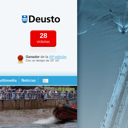
28
victorias
Ganador
de la
44ª edición
Con un tiempo de 25' 10''
ultimedia
Noticias