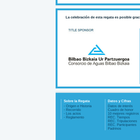
La celebración de esta regata es posible grac
Sobre la Regata
Datos y Cifras
- Origen e Historia
Datos de interés
- Recorrido
Cuadro de honor
- Los actos
10 mejores registros
- Reglamento
REC. Tiempos
REC. Tripulaciones
REC. Participantes
Padrinos