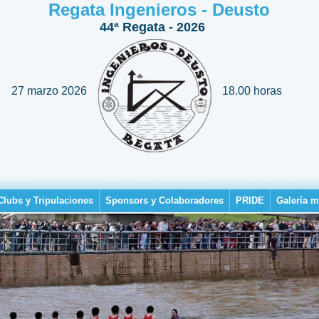
Regata Ingenieros - Deusto
44ª Regata - 2026
27 marzo 2026
18.00 horas
Clubs y Tripulaciones
Sponsors y Colaboradores
PRIDE
Galería m