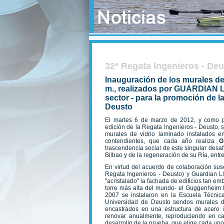
32ª Regata Ingenieros - De
Inauguración de los murales de 
m., realizados por GUARDIAN L
sector - para la promoción de la
Deusto
El martes 6 de marzo de 2012, y como pr
edición de la Regata Ingenieros - Deusto, s
murales de vidrio laminado instalados 
contendientes, que cada año realiza
G
trascendencia social de este singular desa
Bilbao y de la regeneración de su Ría, entre
En virtud del acuerdo de colaboración susc
Regata Ingenieros - Deusto) y Guardian L
"acristalado" la fachada de edificios tan em
torre más alta del mundo- el Guggenheim Bi
2007 se instalaron en la Escuela Técnica
Universidad de Deusto sendos murales de
encastrados en una estructura de acero 
renovar anualmente, reproduciendo en cad
desarrollo de la prueba, que elige cada uno