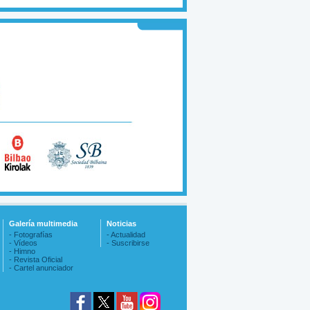
Galería multimedia
Noticias
- Fotografías
- Actualidad
- Vídeos
- Suscribirse
- Himno
- Revista Oficial
- Cartel anunciador