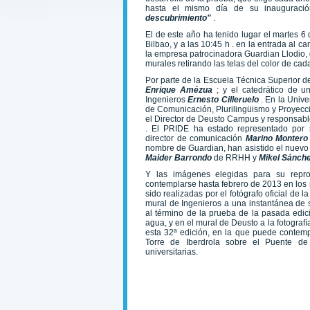
hasta el mismo día de su inaugurac
descubrimiento"
.
El de este año ha tenido lugar el martes 
Bilbao, y a las 10:45 h . en la entrada al 
la empresa patrocinadora Guardian Llodio,
murales retirando las telas del color de cad
Por parte de la Escuela Técnica Superior de
Enrique Amézua
; y el catedrático de 
Ingenieros
Ernesto Cilleruelo
. En la Univ
de Comunicación, Plurilingüismo y Proyecc
el Director de Deusto Campus y responsab
. El PRIDE ha estado representado por
director de comunicación
Marino Monter
nombre de Guardian, han asistido el nuevo
Maider Barrondo
de RRHH y
Mikel Sánch
Y las imágenes elegidas para su repro
contemplarse hasta febrero de 2013 en los 
sido realizadas por el fotógrafo oficial de 
mural de Ingenieros a una instantánea de 
al término de la prueba de la pasada edic
agua, y en el mural de Deusto a la fotografía
esta 32ª edición, en la que puede contem
Torre de Iberdrola sobre el Puente de
universitarias.