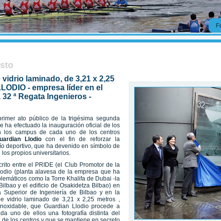
usto
vidrio laminado, de 3,21 x 2,25
LODIO - empresa líder en el
 32 ª Regata Ingenieros -
imer ato público de la trigésima segunda
e ha efectuado la inauguración oficial de los
en los campus de cada uno de los centros
uardian Llodio
con el fin de reforzar la
fío deportivo, que ha devenido en símbolo de
 los propios universitarios.
rito entre el PRIDE (el Club Promotor de la
lodio (planta alavesa de la empresa que ha
blemáticos como la Torre Khalifa de Dubai -la
lbao y el edificio de Osakidetza Bilbao) en
 Superior de Ingeniería de Bilbao y en la
 vidrio laminado de 3,21 x 2,25 metros ,
inoxidable, que Guardian Llodio procede a
a uno de ellos una fotografía distinta del
 de los centros y que se mantiene en secreto