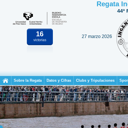
Regata In
44ª 
16
27 marzo 2026
victorias
Sobre la Regata
Datos y Cifras
Clubs y Tripulaciones
Spon