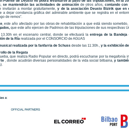
el Puente de Deusto no podrá levantarse al paso de las tripulaciones, en la z
s,
se mantendrán las actividades de animación
de otros años,
contando con 
e invitarán a montar gratuitamente,
y de la asociación Deusto Bizirik que en 
ye a dejar constancia gráfica del admirable ambiente que se registra en el ento
go de remos”.
te
, este año afectado por las obras de rehabilitación a que está siendo sometido,
ogados,
que este año ejercen de Padrinos de las tripulaciones de sus respectivas 
 13.30h en el escenario central, donde se efectuará la
entrega de la Bandeja 
ión de la Ría
realizada por el CONSORCIO de AGUAS
usical realizada por la fanfarria de Schuss
desde las 11:30h.,
y la exhibición d
ollo de la Regata
prueba, que realiza Radio Popular en directo, podrá escucharse por la megafonía 
arte
, donde acudirán diversas personalidades de la vida social bilbaina,
y tambié
).
ias a
: