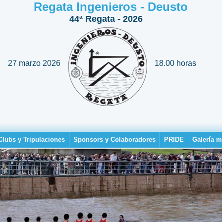
Regata Ingenieros - Deusto
44ª Regata - 2026
27 marzo 2026
18.00 horas
Clubs y Tripulaciones
Sponsors y Colaboradores
PRIDE
Galería m