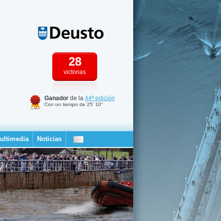
28
victorias
Ganador
de la
44ª edición
Con un tiempo de 25' 10''
ultimedia
Noticias