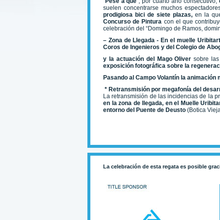
Pese a que
, por cuarto año consecutivo,
suelen concentrarse muchos espectadore
prodigiosa bici de siete plazas,
en la qu
Concurso de Pintura
con el que contribu
celebración del “Domingo de Ramos, domin
– Zona de Llegada - En el muelle Uribitar
Coros de Ingenieros y del Colegio de Ab
y la actuación del Mago Oliver
sobre las
exposición fotográfica sobre la regenerac
Pasando al Campo Volantín la animación m
* Retransmisión por megafonía del desarr
La retransmisión de las incidencias de la 
en la zona de llegada, en el Muelle Uribit
entorno del Puente de Deusto
(Botica Vieja
La celebración de esta regata es posible grac