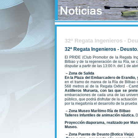
32ª Regata Ingenieros - De
32ª Regata Ingenieros - Deusto
El PRIDE (Club Promotor de la Regata Inge
Bilbao y de la regeneración de su Ría, se 
disputar a partir de las 13:00 h. del 1 de ab
– Zona de Salida
En la Plaza del Embarcadero de Erandio, y
en el tramo de marea de la Ría de Bilbao 
568 metros al de la Regata Oxford - Cam
Astilleros Murueta, con las que se pr
embarcaciones de cada una de las universi
público, que podrá disfrutar de la actuación
por la megafonía el desarrollo de la prueba
– Zona Museo Marítimo Ría de Bilbao
Talleres infantiles de animación náutica.
D
Proyección diaporama, realizado por Ma
Museo.
– Zona Puente de Deusto (Botica Vieja)