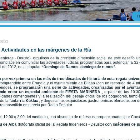
usto
. Actividades en las márgenes de la Ría
nieros - Deusto), orgulloso de la creciente dimensión social de este desafío u
complace en comunicar las actividades lúdicas programadas para potenciar la 32 
ril de 2012, en el popular
“Domingo de Ramos, domingo de remos”.
 por vez primera en las más de tres décadas de historia de esta regata univer
comprendido entre Erandio y el Ayuntamiento de Bilbao (con un recorrido de 4 mil
bridge),
se programarán una serie de actividades, organizadas por el ayuntam
etende crear un especial ambiente de FIESTA MARINERA
, a partir de las 10:
dades contendientes y la realización del pesaje oficial de los bogadores, tambié
 de la
fanfarria Kuklux
, y degustar las exquisiteces gastronómicas ofertadas por d
 retransmitida en directo por Radio Popular.
e 12:00 a 2:00 del mediodía, con obsequio de refrescos, proporcionados por Coca-C
nu de Alba
(fotógrafo oficial de la Regata Ingenieros - Deusto)
con imágenes de pas