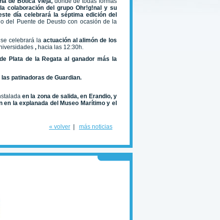
ona de Botica Vieja,
donde de todas formas
la colaboración del grupo Ohr!g!nal y su
este día celebrará la séptima edición del
rno del Puente de Deusto con ocasión de la
 se celebrará la
actuación al alimón de los
Universidades
,
hacia las 12:30h.
de Plata de la Regata al ganador más la
e las patinadoras de Guardian.
instalada
en la zona de salida, en Erandio, y
n en la explanada del Museo Marítimo y el
« volver
|
más noticias