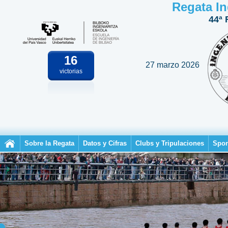
Regata In
44ª 
16
27 marzo 2026
victorias
Sobre la Regata
Datos y Cifras
Clubs y Tripulaciones
Spon