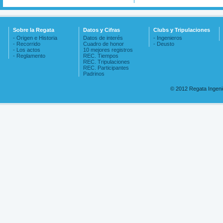
Sobre la Regata
Datos y Cifras
Clubs y Tripulaciones
- Origen e Historia
Datos de interés
- Ingenieros
- Recorrido
Cuadro de honor
- Deusto
- Los actos
10 mejores registros
- Reglamento
REC. Tiempos
REC. Tripulaciones
REC. Participantes
Padrinos
© 2012 Regata Ingen