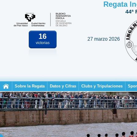
Regata In
44ª 
16
27 marzo 2026
victorias
Sobre la Regata
Datos y Cifras
Clubs y Tripulaciones
Spon