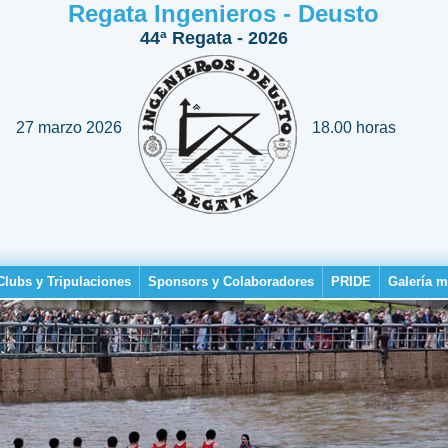
Regata Ingenieros - Deusto
44ª Regata - 2026
27 marzo 2026
18.00 horas
Clubs y Tripulaciones
Sponsors y Colaboradores
PRIDE
Galería m