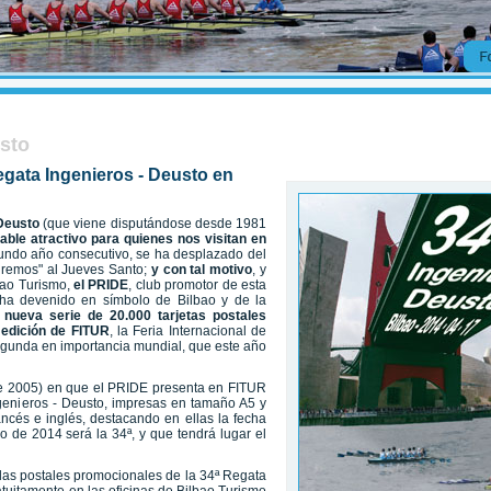
usto
egata Ingenieros - Deusto en
 Deusto
(que viene disputándose desde 1981
able atractivo para quienes nos visitan en
undo año consecutivo, se ha desplazado del
remos" al Jueves Santo;
y con tal motivo
, y
bao Turismo,
el PRIDE
, club promotor de esta
 ha devenido en símbolo de Bilbao y de la
 nueva serie de 20.000 tarjetas postales
 edición de FITUR
, la Feria Internacional de
gunda en importancia mundial, que este año
de 2005) en que el PRIDE presenta en FITUR
genieros - Deusto, impresas en tamaño A5 y
ancés e inglés, destacando en ellas la fecha
o de 2014 será la 34ª, y que tendrá lugar el
 las postales promocionales de la 34ª Regata