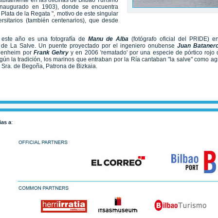
tuitamente en las oficinas de Bilbao Turismo
(inaugurado en 1903), donde se encuentra
ata de la Regata ", motivo de este singular
rsitarios (también centenarios), que desde
de este año es una fotografía de
Manu de Alba
(fotógrafo oficial del PRIDE)
e
 de La Salve. Un puente proyectado por el ingeniero onubense
Juan Batane
ggenheim por
Frank Gehry
y en 2006 'rematado' por una especie de pórtico rojo
ún la tradición, los marinos que entraban por la Ría cantaban "la salve" como a
ª. Sra. de Begoña, Patrona de Bizkaia.
ias a
: