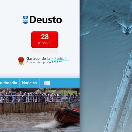
28
victorias
Ganador
de la
44ª edición
Con un tiempo de 25' 10''
ultimedia
Noticias