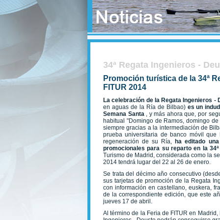
34ª Regata Ingenieros - De
Promoción turística de la 34ª R
FITUR 2014
La celebración de la Regata Ingenieros -
en aguas de la Ría de Bilbao)
es un indud
Semana Santa
, y más ahora que, por seg
habitual "Domingo de Ramos, domingo de 
siempre gracias a la intermediación de Bil
prueba universitaria de banco móvil que
regeneración de su Ría,
ha editado una
promocionales para su reparto en la 34ª
Turismo de Madrid, considerada como la se
2014 tendrá lugar del 22 al 26 de enero.
Se trata del décimo año consecutivo (des
sus tarjetas de promoción de la Regata In
con información en castellano, euskera, fr
de la correspondiente edición, que este añ
jueves 17 de abril.
Al término de la Feria de FITUR en Madrid,