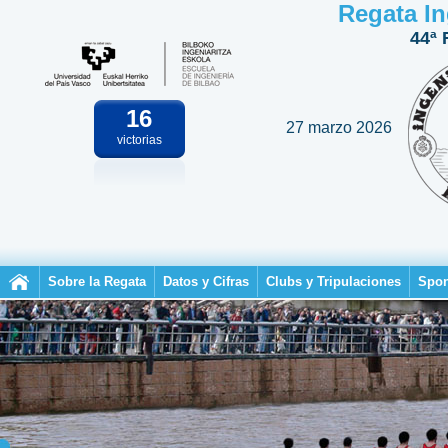
Regata In
44ª 
16
27 marzo 2026
victorias
Sobre la Regata
Datos y Cifras
Clubs y Tripulaciones
Spon