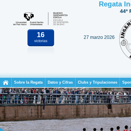
Regata In
44ª 
16
27 marzo 2026
victorias
Sobre la Regata
Datos y Cifras
Clubs y Tripulaciones
Spon