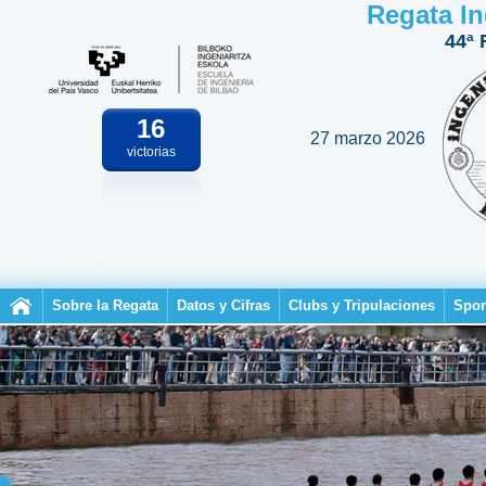
Regata In
44ª 
16
27 marzo 2026
victorias
Sobre la Regata
Datos y Cifras
Clubs y Tripulaciones
Spon