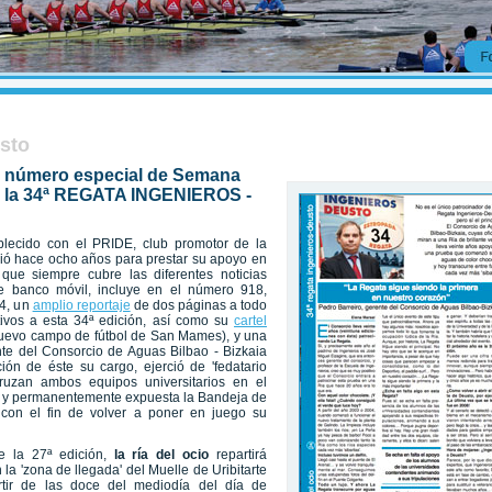
usto
u número especial de Semana
e la 34ª REGATA INGENIEROS -
blecido con el PRIDE, club promotor de la
nió hace ocho años para prestar su apoyo en
 que siempre cubre las diferentes noticias
e banco móvil, incluye en el número 918,
4, un
amplio reportaje
de dos páginas a todo
lativos a esta 34ª edición, así como su
cartel
nuevo campo de fútbol de San Mames), y una
ente del Consorcio de Aguas Bilbao - Bizkaia
ción de éste su cargo, ejerció de 'fedatario
uzan ambos equipos universitarios en el
da y permanentemente expuesta la Bandeja de
 con el fin de volver a poner en juego su
e la 27ª edición,
la ría del ocio
repartirá
la 'zona de llegada' del Muelle de Uribitarte
rtir de las doce del mediodía del día de