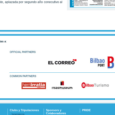
sto, aplazada por segundo año conecutivo al
ias a
:
Clubs y Tripulaciones
Sponsors y
PRIDE
Colaboradores
- Ingenieros