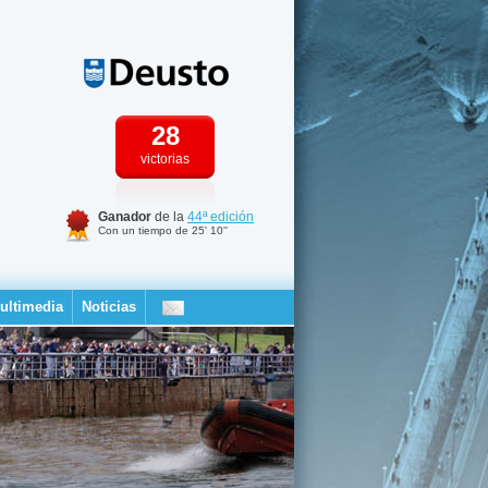
28
victorias
Ganador
de la
44ª edición
Con un tiempo de 25' 10''
ultimedia
Noticias