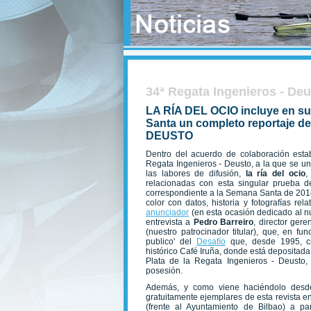
34ª Regata Ingenieros - De
LA RÍA DEL OCIO incluye en s
Santa un completo reportaje d
DEUSTO
Dentro del acuerdo de colaboración esta
Regata Ingenieros - Deusto, a la que se u
las labores de difusión,
la ría del ocio
,
relacionadas con esta singular prueba d
correspondiente a la Semana Santa de 201
color con datos, historia y fotografías re
anunciador
(en esta ocasión dedicado al 
entrevista a
Pedro Barreiro
, director ger
(nuestro patrocinador titular), que, en fun
publico' del
Desafío
que, desde 1995, cr
histórico Café Iruña, donde está deposita
Plata de la Regata Ingenieros - Deusto,
posesión.
Además, y como viene haciéndolo desd
gratuitamente ejemplares de esta revista en 
(frente al Ayuntamiento de Bilbao) a pa