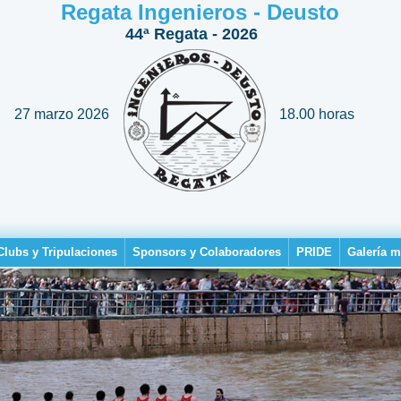
Regata Ingenieros - Deusto
44ª Regata - 2026
27 marzo 2026
18.00 horas
Clubs y Tripulaciones
Sponsors y Colaboradores
PRIDE
Galería m