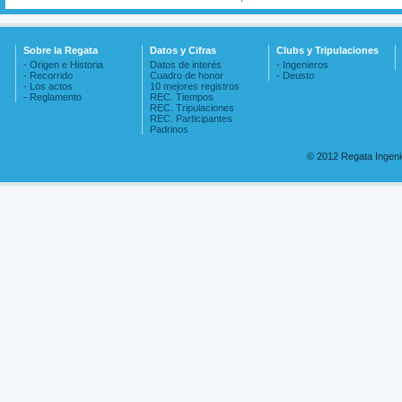
Sobre la Regata
Datos y Cifras
Clubs y Tripulaciones
- Origen e Historia
Datos de interés
- Ingenieros
- Recorrido
Cuadro de honor
- Deusto
- Los actos
10 mejores registros
- Reglamento
REC. Tiempos
REC. Tripulaciones
REC. Participantes
Padrinos
© 2012 Regata Ingen