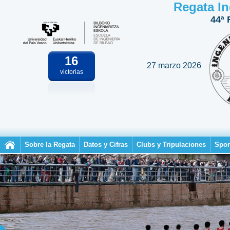
Regata In
44ª 
16
27 marzo 2026
victorias
Sobre la Regata
Datos y Cifras
Clubs y Tripulaciones
Spon