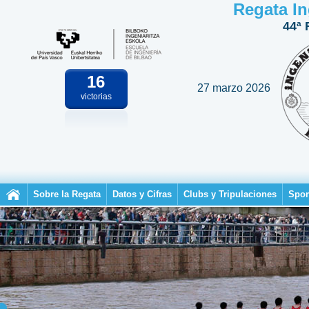
Regata In
44ª 
16
27 marzo 2026
victorias
Sobre la Regata
Datos y Cifras
Clubs y Tripulaciones
Spon