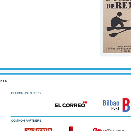
ias a
: