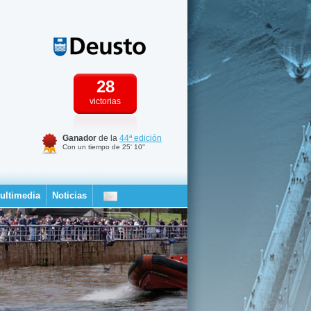
28
victorias
Ganador
de la
44ª edición
Con un tiempo de 25' 10''
ultimedia
Noticias