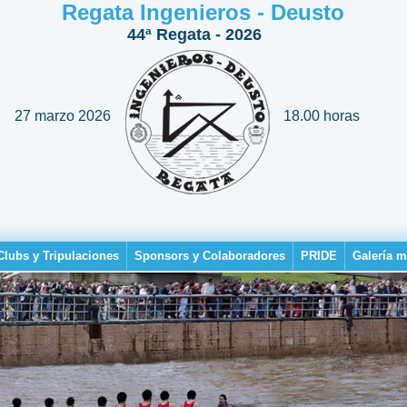
Regata Ingenieros - Deusto
44ª Regata - 2026
27 marzo 2026
18.00 horas
Clubs y Tripulaciones
Sponsors y Colaboradores
PRIDE
Galería m