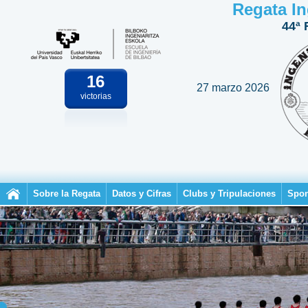
Regata In
44ª 
16
27 marzo 2026
victorias
Sobre la Regata
Datos y Cifras
Clubs y Tripulaciones
Spon