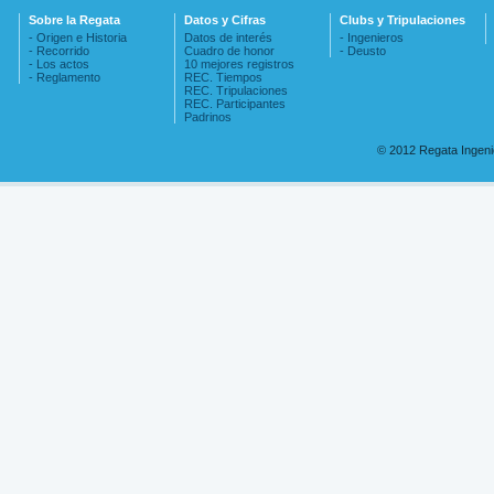
Sobre la Regata
Datos y Cifras
Clubs y Tripulaciones
- Origen e Historia
Datos de interés
- Ingenieros
- Recorrido
Cuadro de honor
- Deusto
- Los actos
10 mejores registros
- Reglamento
REC. Tiempos
REC. Tripulaciones
REC. Participantes
Padrinos
© 2012 Regata Ingen