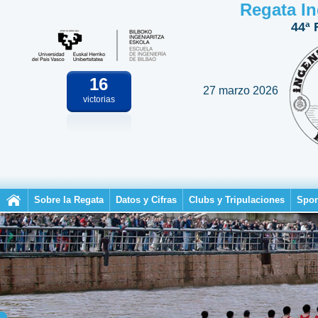
Regata In
44ª 
16
27 marzo 2026
victorias
Sobre la Regata
Datos y Cifras
Clubs y Tripulaciones
Spon