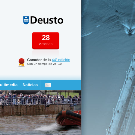
28
victorias
Ganador
de la
44ª edición
Con un tiempo de 25' 10''
ultimedia
Noticias