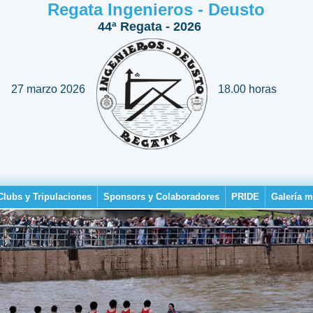
Regata Ingenieros - Deusto
44ª Regata - 2026
27 marzo 2026
18.00 horas
Clubs y Tripulaciones
Sponsors y Colaboradores
PRIDE
Galería m