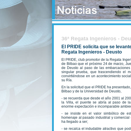
36ª Regata Ingenieros - De
El PRIDE solicita que se levant
Regata Ingenieros - Deusto
El PRIDE, club promotor de la Regata Ingeni
de Bilbao que el próximo 24 de marzo, Jue
de Deusto al paso de las embarcaciones 
singular prueba, que trascendiendo el ma
convirtiéndose en un acontecimiento social
su Ría.
En la solicitud que el PRIDE ha presentado,
Bilbao y de la Universidad de Deusto,
- se recuerda que desde el año 2001 al 2008
la Villa, el puente se abría al paso de 
enorme expectación e incomparable ambient
- se insiste en el valor simbólico de es
homenaje al pasado industrial y comercial 
ha llegado a ser;
- se recalca el indudable atractivo que po