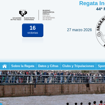
Regata In
44ª 
16
27 marzo 2026
victorias
Sobre la Regata
Datos y Cifras
Clubs y Tripulaciones
Spon