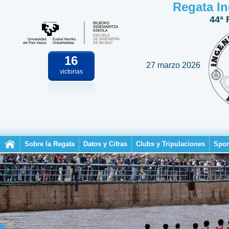
Regata In
44ª 
16
27 marzo 2026
victorias
Sobre la Regata
Datos y Cifras
Clubs y Tripulaciones
Spon