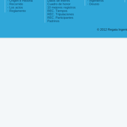
- Origen e Historia
Datos de interés
- Ingenieros
- Recorrido
Cuadro de honor
- Deusto
- Los actos
10 mejores registros
- Reglamento
REC. Tiempos
REC. Tripulaciones
REC. Participantes
Padrinos
© 2012 Regata Ingen