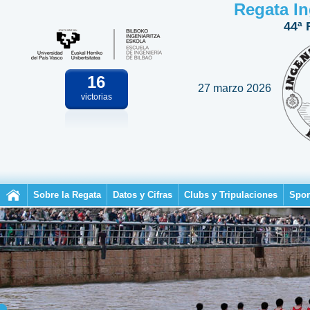
Regata In
44ª 
16
27 marzo 2026
victorias
Sobre la Regata
Datos y Cifras
Clubs y Tripulaciones
Spon