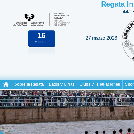
Regata In
44ª 
16
27 marzo 2026
victorias
Sobre la Regata
Datos y Cifras
Clubs y Tripulaciones
Spon