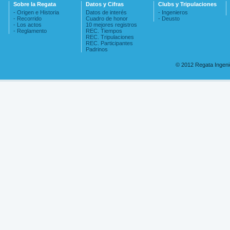
Sobre la Regata
Datos y Cifras
Clubs y Tripulaciones
- Origen e Historia
Datos de interés
- Ingenieros
- Recorrido
Cuadro de honor
- Deusto
- Los actos
10 mejores registros
- Reglamento
REC. Tiempos
REC. Tripulaciones
REC. Participantes
Padrinos
© 2012 Regata Ingen