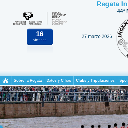
Regata In
44ª 
16
27 marzo 2026
victorias
Sobre la Regata
Datos y Cifras
Clubs y Tripulaciones
Spon