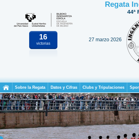
Regata In
44ª 
16
27 marzo 2026
victorias
Sobre la Regata
Datos y Cifras
Clubs y Tripulaciones
Spon