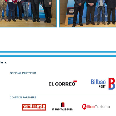
ias a
: