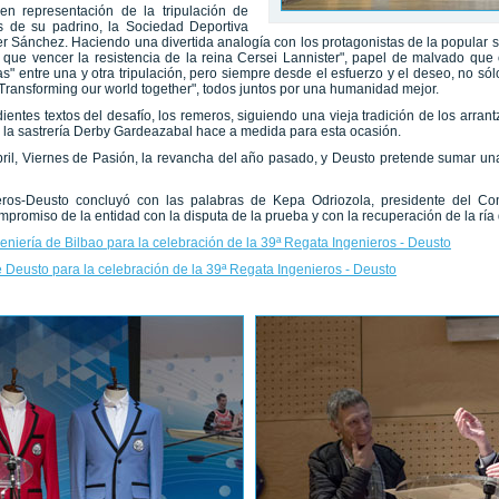
en representación de la tripulación de
s de su padrino, la Sociedad Deportiva
r Sánchez. Haciendo una divertida analogía con los protagonistas de la popular s
 que vencer la resistencia de la reina Cersei Lannister", papel de malvado que 
as" entre una y otra tripulación, pero siempre desde el esfuerzo y el deseo, no sól
"Transforming our world together", todos juntos por una humanidad mejor.
ntes textos del desafío, los remeros, siguiendo una vieja tradición de los arran
e la sastrería Derby Gardeazabal hace a medida para esta ocasión.
bril, Viernes de Pasión, la revancha del año pasado, y Deusto pretende sumar una
eros-Deusto concluyó con las palabras de Kepa Odriozola, presidente del Cons
mpromiso de la entidad con la disputa de la prueba y con la recuperación de la ría 
geniería de Bilbao para la celebración de la 39ª Regata Ingenieros - Deusto
e Deusto para la celebración de la 39ª Regata Ingenieros - Deusto