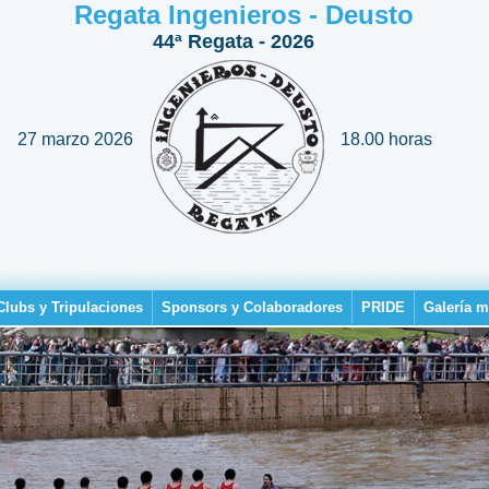
Regata Ingenieros - Deusto
44ª Regata - 2026
27 marzo 2026
18.00 horas
Clubs y Tripulaciones
Sponsors y Colaboradores
PRIDE
Galería m