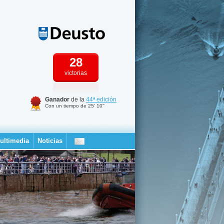
28
victorias
Ganador
de la
44ª edición
Con un tiempo de 25' 10''
ultimedia
Noticias