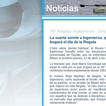
39ª Regata Ingenieros - De
La suerte sonríe a Ingenieros, q
bogará el día de la Regata
Como viene siendo habitual, el Museo M
tradicional Desafío entre las tripulaci
Universidad de Deusto, que se enfrentar
Bilbao el próximo viernes, 12 de abril, a las
La moneda que José María Gorostiaga lanz
elegir la calle por la que bogará en la 39
celebrada ininterrumpidamente desde 1981
El remero Iñigo Martínez de Alegría, e
Ingenieros, como aspirante al triunfo, ret
de su padrino, el ex alcalde de Bilbao Ibó
que impera en esta Regata, "al más puro es
de Ingenieros quiso poner de manifiest
característico de este evento, el valor de s
con aquellos que se dedican a disciplinas 
un mercado más globalizado, que incluye 
ciertamente exóticas".