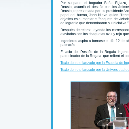
Por su parte, el bogador Beñat Egiazu, 
Deusto, asumió el desafío con los ánimo
Deusto, representada por su presidente Ane
papel del bueno, John Nieve, quien "tiene
objetivo es aumentar el "boquete de victori
de lograr lo que denominaron su iniciativa 
Después de retarse leyendo los correspondie
ataviados con las chaquetas azul y roja qu
Ingenieros aspira a tomarse el día 12 de a
palmarés.
El acto del Desafío de la Regata Ingeni
patrocinador de la Regata, que reiteró el co
Texto del reto lanzado por la Escuela de In
Texto del reto lanzado por la Universidad d