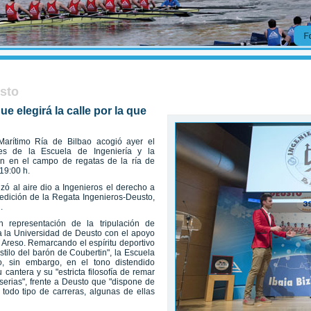
usto
ue elegirá la calle por la que
arítimo Ría de Bilbao acogió ayer el
ones de la Escuela de Ingeniería y la
án en el campo de regatas de la ría de
 19:00 h.
ó al aire dio a Ingenieros el derecho a
ª edición de la Regata Ingenieros-Deusto,
.
n representación de la tripulación de
ó a la Universidad de Deusto con el apoyo
n Areso. Remarcando el espíritu deportivo
tilo del barón de Coubertin", la Escuela
o, sin embargo, en el tono distendido
u cantera y su "estricta filosofía de remar
serias", frente a Deusto que "dispone de
todo tipo de carreras, algunas de ellas