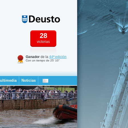
28
victorias
Ganador
de la
44ª edición
Con un tiempo de 25' 10''
ultimedia
Noticias