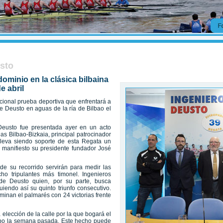
usto
ominio en la clásica bilbaina
e abril
icional prueba deportiva que enfrentará a
de Deusto en aguas de la ría de Bilbao el
Deusto fue presentada ayer en un acto
s Bilbao-Bizkaia, principal patrocinador
"lleva siendo soporte de esta Regata un
e manifiesto su presidente fundador José
 de su recorrido servirán para medir las
o tripulantes más timonel. Ingenieros
 de Deusto quien, por su parte, busca
iendo así su quinto triunfo consecutivo.
inan el palmarés con 24 victorias frente
 elección de la calle por la que bogará el
cabo la semana pasada. Este hecho puede