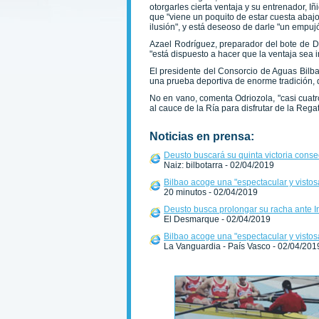
otorgarles cierta ventaja y su entrenador, 
que "viene un poquito de estar cuesta abajo
ilusión", y está deseoso de darle "un empujó
Azael Rodríguez, preparador del bote de De
"está dispuesto a hacer que la ventaja sea 
El presidente del Consorcio de Aguas Bilba
una prueba deportiva de enorme tradición,
No en vano, comenta Odriozola, "casi cuat
al cauce de la Ría para disfrutar de la Rega
Noticias en prensa:
Deusto buscará su quinta victoria consec
Naiz: bilbotarra - 02/04/2019
Bilbao acoge una "espectacular y vistos
20 minutos - 02/04/2019
Deusto busca prolongar su racha ante I
El Desmarque - 02/04/2019
Bilbao acoge una "espectacular y vistos
La Vanguardia - País Vasco - 02/04/201