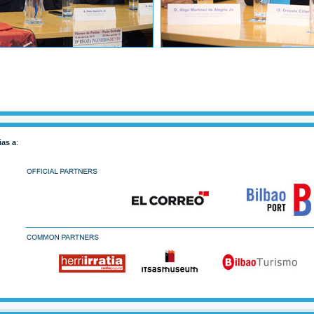
ias a
: