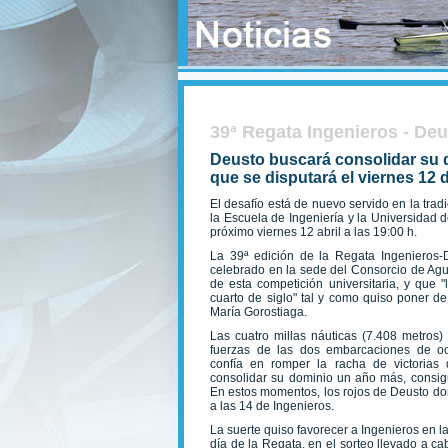
39ª Regata Ingenieros - De
Deusto buscará consolidar su d
que se disputará el viernes 12 d
El desafío está de nuevo servido en la trad
la Escuela de Ingeniería y la Universidad 
próximo viernes 12 abril a las 19:00 h.
La 39ª edición de la Regata Ingenieros-
celebrado en la sede del Consorcio de Agua
de esta competición universitaria, y que 
cuarto de siglo" tal y como quiso poner d
María Gorostiaga.
Las cuatro millas náuticas (7.408 metros)
fuerzas de las dos embarcaciones de och
confía en romper la racha de victorias
consolidar su dominio un año más, consigu
En estos momentos, los rojos de Deusto dom
a las 14 de Ingenieros.
La suerte quiso favorecer a Ingenieros en la
día de la Regata, en el sorteo llevado a 