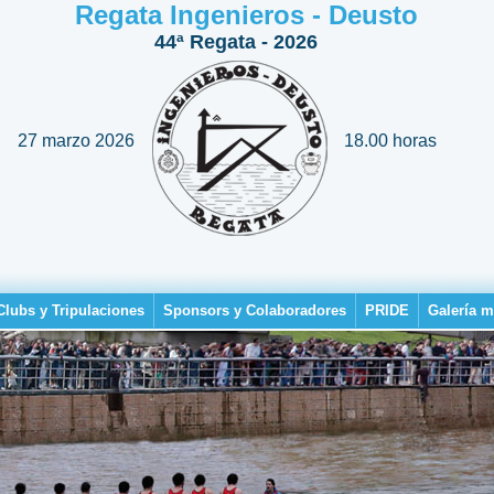
Regata Ingenieros - Deusto
44ª Regata - 2026
27 marzo 2026
18.00 horas
Clubs y Tripulaciones
Sponsors y Colaboradores
PRIDE
Galería m