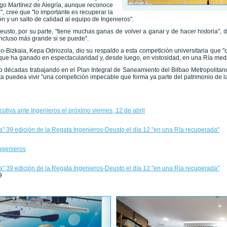
Iñigo Martínez de Alegría, aunque reconoce
", cree que "lo importante es recuperar la
n y un salto de calidad al equipo de Ingenieros".
usto, por su parte, "tiene muchas ganas de volver a ganar y de hacer historia", 
incluso más grande si se puede".
o-Bizkaia, Kepa Odriozola, dio su respaldo a esta competición universitaria que "
 que ha ganado en espectacularidad y, desde luego, en vistosidad, en una Ría me
ro décadas trabajando en el Plan Integral de Saneamiento del Bilbao Metropolitan
ta puedea vivir "una competición impecable que forma ya parte del patrimonio de la
utiva ante Ingenieros el próximo viernes, 12 de abril
a" 39 edición de la Regata Ingenieros-Deusto el día 12 "en una Ría recuperada"
ngenieros
a" 39 edición de la Regata Ingenieros-Deusto el día 12 "en una Ría recuperada"
9