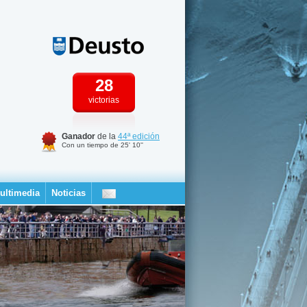
28
victorias
Ganador
de la
44ª edición
Con un tiempo de 25' 10''
ultimedia
Noticias