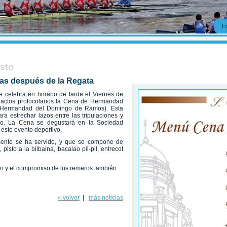
usto
zas después de la Regata
 celebra en horario de tarde el Viernes de
 actos protocolarios la Cena de Hermandad
de Hermandad del Domingo de Ramos). Esta
a estrechar lazos entre las tripulaciones y
do. La Cena se degustará en la Sociedad
 este evento deportivo.
mente se ha servido, y que se compone de
 pisto a la bilbaina, bacalao pil-pil, entrecot
rzo y el compromiso de los remeros también.
« volver
|
más noticias