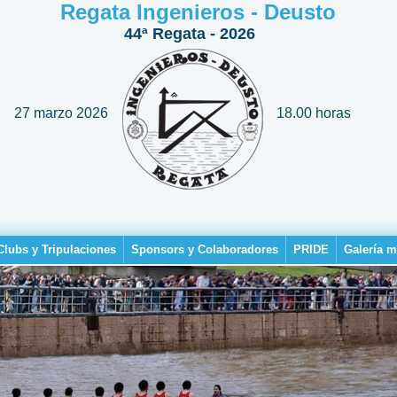
Regata Ingenieros - Deusto
44ª Regata - 2026
27 marzo 2026
18.00 horas
Clubs y Tripulaciones
Sponsors y Colaboradores
PRIDE
Galería m