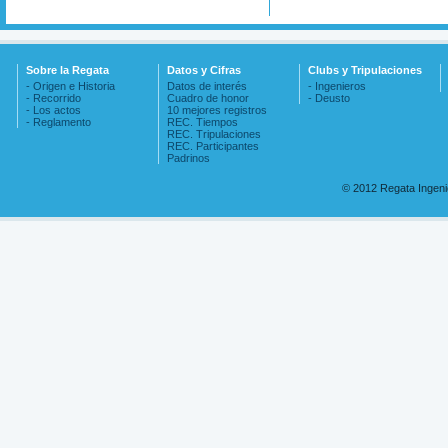
Sobre la Regata
Datos y Cifras
Clubs y Tripulaciones
- Origen e Historia
Datos de interés
- Ingenieros
- Recorrido
Cuadro de honor
- Deusto
- Los actos
10 mejores registros
- Reglamento
REC. Tiempos
REC. Tripulaciones
REC. Participantes
Padrinos
© 2012 Regata Ingen