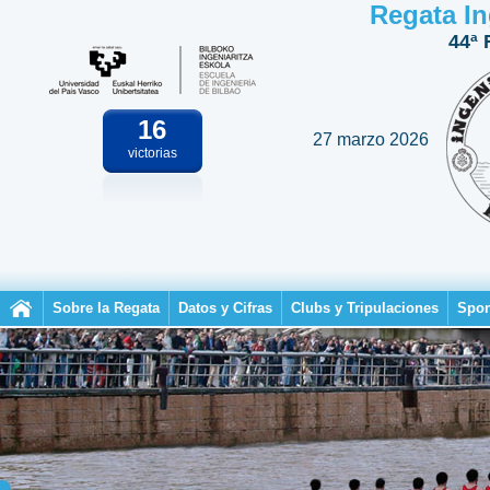
Regata In
44ª 
16
27 marzo 2026
victorias
Sobre la Regata
Datos y Cifras
Clubs y Tripulaciones
Spon