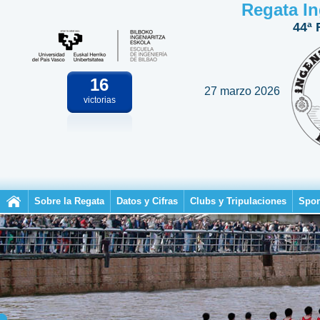
Regata In
44ª 
16
27 marzo 2026
victorias
Sobre la Regata
Datos y Cifras
Clubs y Tripulaciones
Spon