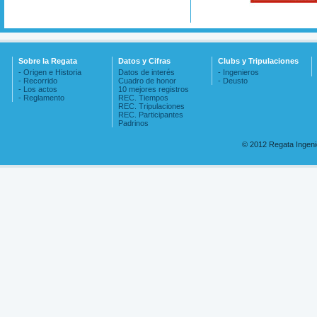
Sobre la Regata
Datos y Cifras
Clubs y Tripulaciones
- Origen e Historia
Datos de interés
- Ingenieros
- Recorrido
Cuadro de honor
- Deusto
- Los actos
10 mejores registros
- Reglamento
REC. Tiempos
REC. Tripulaciones
REC. Participantes
Padrinos
© 2012 Regata Ingen