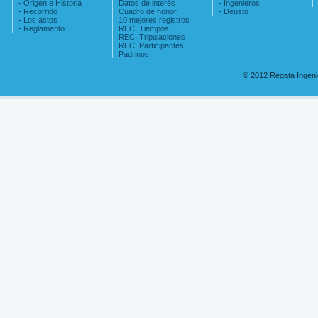
- Origen e Historia
Datos de interés
- Ingenieros
- Recorrido
Cuadro de honor
- Deusto
- Los actos
10 mejores registros
- Reglamento
REC. Tiempos
REC. Tripulaciones
REC. Participantes
Padrinos
© 2012 Regata Ingen