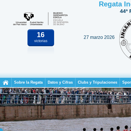
Regata In
44ª 
16
27 marzo 2026
victorias
Sobre la Regata
Datos y Cifras
Clubs y Tripulaciones
Spon