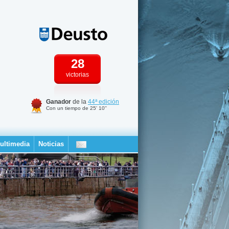
28
victorias
Ganador
de la
44ª edición
Con un tiempo de 25' 10''
ultimedia
Noticias