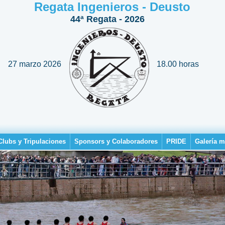
Regata Ingenieros - Deusto
44ª Regata - 2026
27 marzo 2026
18.00 horas
Clubs y Tripulaciones
Sponsors y Colaboradores
PRIDE
Galería m