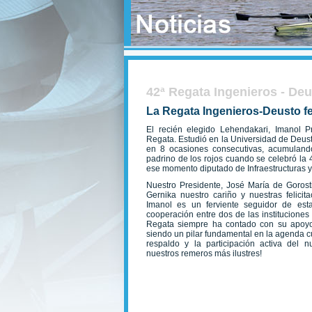
42ª Regata Ingenieros - De
La Regata Ingenieros-Deusto fel
El recién elegido Lehendakari, Imanol P
Regata. Estudió en la Universidad de Deusto
en 8 ocasiones consecutivas, acumulando
padrino de los rojos cuando se celebró la 
ese momento diputado de Infraestructuras y D
Nuestro Presidente, José María de Gorostia
Gernika nuestro cariño y nuestras felic
Imanol es un ferviente seguidor de est
cooperación entre dos de las instituciones
Regata siempre ha contado con su apoyo 
siendo un pilar fundamental en la agenda cu
respaldo y la participación activa del 
nuestros remeros más ilustres!