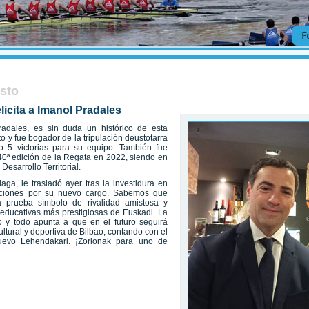
usto
icita a Imanol Pradales
radales, es sin duda un histórico de esta
 y fue bogador de la tripulación deustotarra
 5 victorias para su equipo. También fue
40ª edición de la Regata en 2022, siendo en
esarrollo Territorial.
ga, le trasladó ayer tras la investidura en
itaciones por su nuevo cargo. Sabemos que
a prueba símbolo de rivalidad amistosa y
 educativas más prestigiosas de Euskadi. La
y todo apunta a que en el futuro seguirá
ltural y deportiva de Bilbao, contando con el
nuevo Lehendakari. ¡Zorionak para uno de