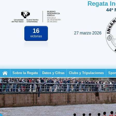
Regata In
44ª 
16
27 marzo 2026
victorias
Sobre la Regata
Datos y Cifras
Clubs y Tripulaciones
Spon