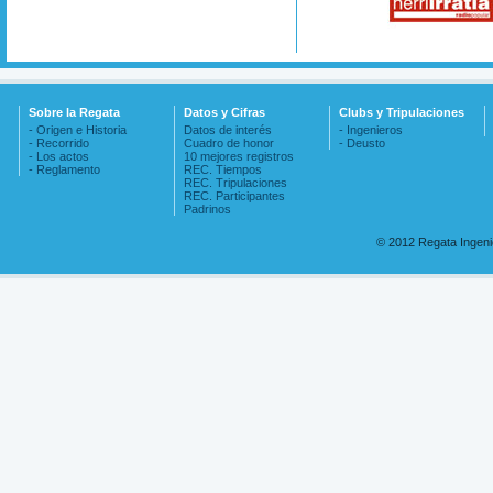
Sobre la Regata
Datos y Cifras
Clubs y Tripulaciones
- Origen e Historia
Datos de interés
- Ingenieros
- Recorrido
Cuadro de honor
- Deusto
- Los actos
10 mejores registros
- Reglamento
REC. Tiempos
REC. Tripulaciones
REC. Participantes
Padrinos
© 2012 Regata Ingen