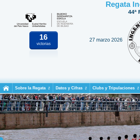
Regata In
44ª 
16
27 marzo 2026
victorias
Sobre la Regata
Datos y Cifras
Clubs y Tripulaciones