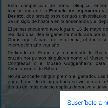
Esta competición de remo olímpico enfre
tripulaciones de la
Escuela de Ingenieros
y 
Deusto
, dos prestigiosos centros universitari
de un siglo de historia en la enseñanza y el depo
El primer encuentro tuvo lugar el 16 de mayo d
realidad una idea largamente madurada por su
Gorostiaga. A partir de esa fecha, el duelo s
interrupción año tras año.
Partiendo de Erandio y remontando la Ría de
cruzan por puntos singulares como el Museo Ma
Congresos o el Museo Guggenheim, para t
Ayuntamiento de Bilbao.
No se concede ningún premio el ganador. Las t
por el honor de dejar grabada su victoria en la
dentro del más estricto espíritu deportivo y univer