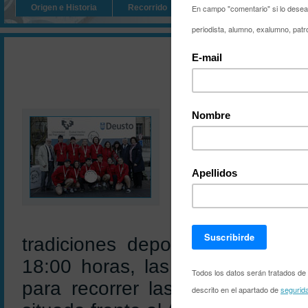
Origen e Historia
Recorrido
Los actos
Reglamen
Año »
2026
2025
2024
20
28/03/2026
La Regata 
seguirse e
La 44ª Regata I
viernes la ría 
tradiciones deportivas universi
18:00 horas, las dos embarcac
para recorrer las cuatro millas