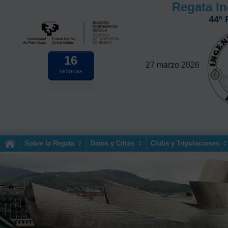
Regata In
44ª 
16
27 marzo 2026
victorias
Sobre la Regata
Datos y Cifras
Clubs y Tripulaciones