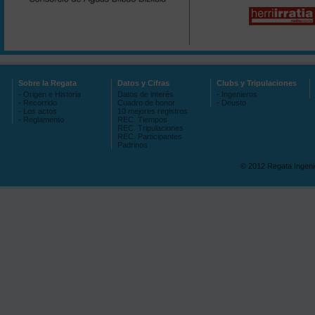
Sobre la Regata
Datos y Cifras
Clubs y Tripulaciones
- Origen e Historia
Datos de interés
- Ingenieros
- Recorrido
Cuadro de honor
- Deusto
- Los actos
10 mejores registros
- Reglamento
REC. Tiempos
REC. Tripulaciones
REC. Participantes
Padrinos
© 2012 Regata Ingen