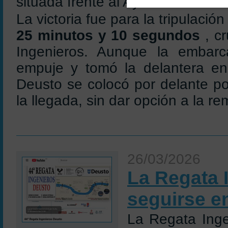
situada frente al Ayuntamiento d
La victoria fue para la tripulaci
25 minutos y 10 segundos
, c
Ingenieros. Aunque la embarc
empuje y tomó la delantera en 
Deusto se colocó por delante p
la llegada, sin dar opción a la re
26/03/2026
La Regata 
seguirse e
La Regata Inge