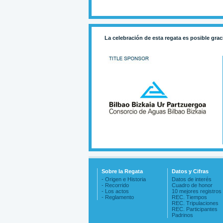
La celebración de esta regata es posible grac
Sobre la Regata
Datos y Cifras
- Origen e Historia
Datos de interés
- Recorrido
Cuadro de honor
- Los actos
10 mejores registros
- Reglamento
REC. Tiempos
REC. Tripulaciones
REC. Participantes
Padrinos