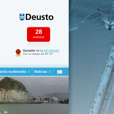
28
victorias
Ganador
de la
44ª edición
Con un tiempo de 25' 10''
lería multimedia
Noticias