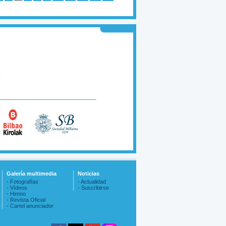
Galería multimedia
Noticias
- Fotografías
- Actualidad
- Vídeos
- Suscribirse
- Himno
- Revista Oficial
- Cartel anunciador