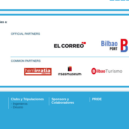
ias a
:
Clubs y Tripulaciones
Sponsors y
PRIDE
Colaboradores
- Ingenieros
- Deusto