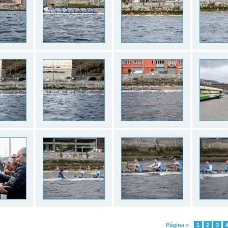
Página »
1
2
3