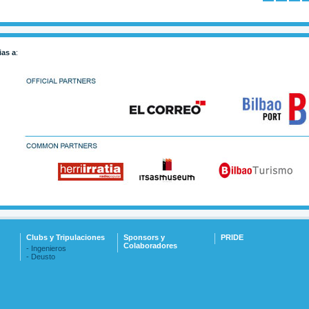
ias a
:
Clubs y Tripulaciones
Sponsors y
PRIDE
Colaboradores
- Ingenieros
- Deusto