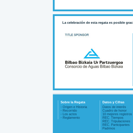
La celebración de esta regata es posible grac
Sobre la Regata
Datos y Cifras
- Origen e Historia
Datos de interés
- Recorrido
Cuadro de honor
- Los actos
10 mejores registros
- Reglamento
REC. Tiempos
REC. Tripulaciones
REC. Participantes
Padrinos