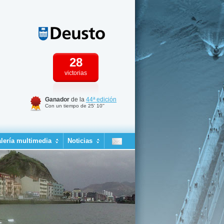
28
victorias
Ganador
de la
44ª edición
Con un tiempo de 25' 10''
lería multimedia
Noticias