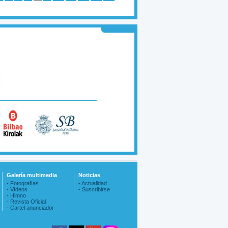
Galería multimedia
Noticias
- Fotografías
- Actualidad
- Vídeos
- Suscribirse
- Himno
- Revista Oficial
- Cartel anunciador