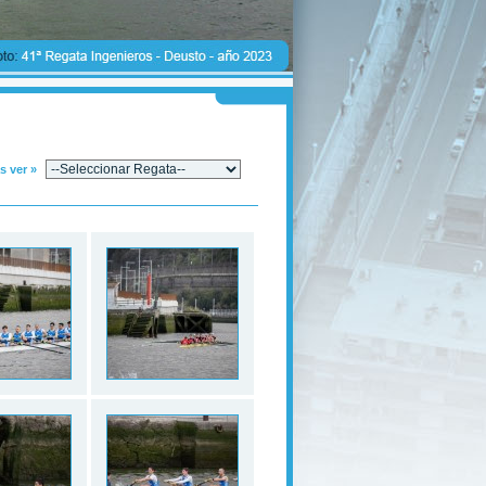
s ver »