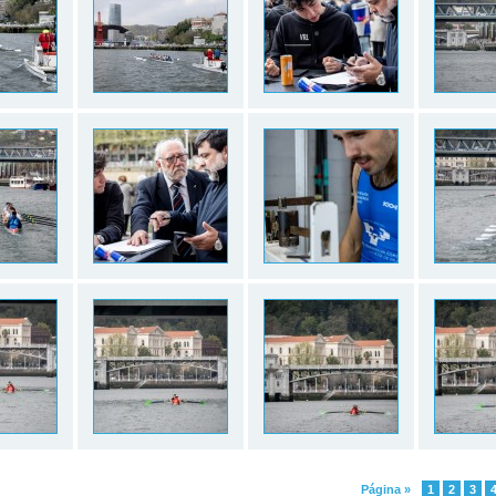
Página »
1
2
3